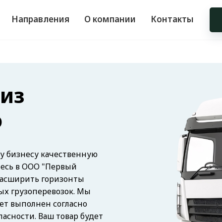
Направления
О компании
Контакты
 из
ю
у бизнесу качественную
тесь в ООО "Первый
расширить горизонты
ых грузоперевозок. Мы
ет выполнен согласно
асности. Ваш товар будет