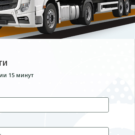
ти
ии 15 минут