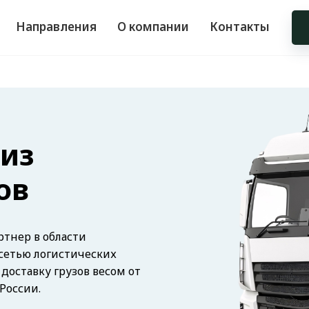
Направления
О компании
Контакты
 из
ов
тнер в области
 сетью логистических
оставку грузов весом от
 России.