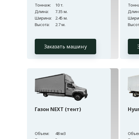
Тоннаж:
10 т.
Тонн
Длина:
7.35 м.
Длин
Ширина:
2.45 м.
Шири
Высота:
2.7 м.
Высот
Заказать машину
Газон NEXT (тент)
Hyu
Объем:
48 м3
Объе