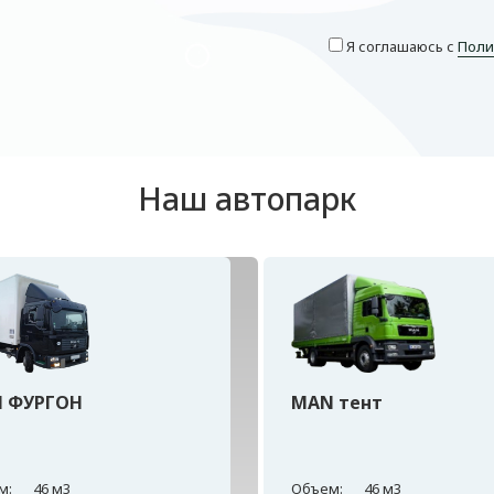
Я соглашаюсь с
Поли
Наш автопарк
 ФУРГОН
MAN тент
м:
46 м3
Объем:
46 м3