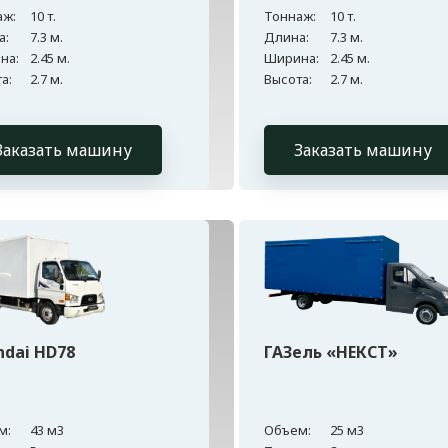
аж:
10 т.
Тоннаж:
10 т.
а:
7.3 м.
Длина:
7.3 м.
на:
2.45 м.
Ширина:
2.45 м.
а:
2.7 м.
Высота:
2.7 м.
Заказать машину
Заказать машину
ndai HD78
ГАЗель «НЕКСТ»
м:
43 м3
Объем:
25 м3