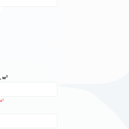
3
, м
3
 м